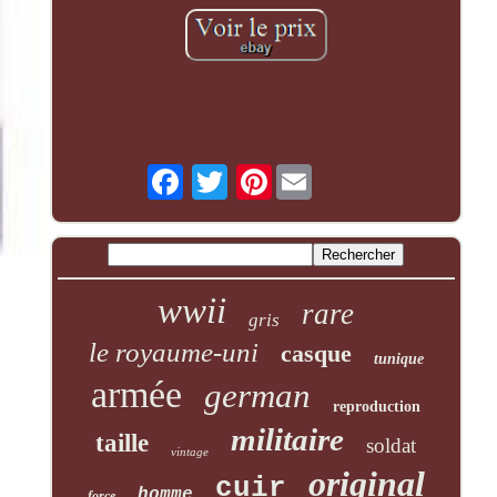
Pinterest
wwii
rare
gris
le royaume-uni
casque
tunique
armée
german
reproduction
militaire
taille
soldat
vintage
original
cuir
homme
force