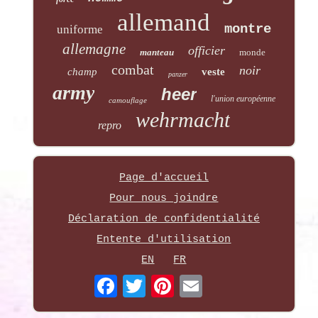
allemand
montre
uniforme
allemagne
officier
manteau
monde
combat
noir
champ
veste
panzer
army
heer
l'union européenne
camouflage
wehrmacht
repro
Page d'accueil
Pour nous joindre
Déclaration de confidentialité
Entente d'utilisation
EN
FR