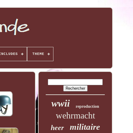
INCLUDES
THEME
wwii
reproduction
wehrmacht
militaire
heer