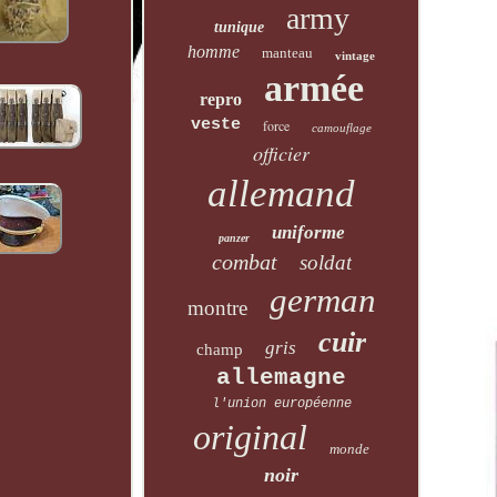
army
tunique
homme
manteau
vintage
armée
repro
veste
force
camouflage
officier
allemand
uniforme
panzer
combat
soldat
german
montre
cuir
gris
champ
allemagne
l'union européenne
original
monde
noir