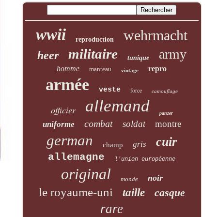
wwii
wehrmacht
reproduction
militaire
army
heer
tunique
homme
repro
manteau
vintage
armée
veste
force
camouflage
allemand
officier
panzer
combat
soldat
montre
uniforme
german
cuir
gris
champ
allemagne
l'union européenne
original
noir
monde
le royaume-uni
taille
casque
rare