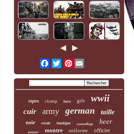
Pinterest
wwii
gris
repro
champ
force
german
army
cuir
taille
heer
noir
veste
tunique
camouflage
montre
officier
uniforme
panzer