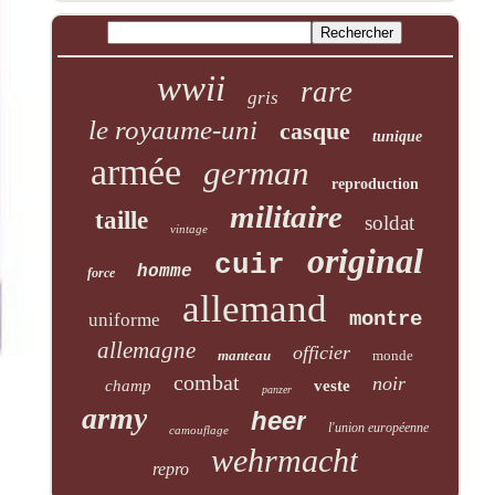
wwii
rare
gris
le royaume-uni
casque
tunique
armée
german
reproduction
militaire
taille
soldat
vintage
original
cuir
homme
force
allemand
montre
uniforme
allemagne
officier
manteau
monde
combat
noir
champ
veste
panzer
army
heer
l'union européenne
camouflage
wehrmacht
repro