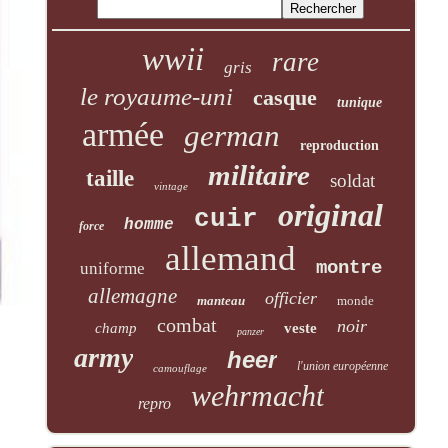
wwii
rare
gris
le royaume-uni
casque
tunique
armée
german
reproduction
militaire
taille
soldat
vintage
original
cuir
homme
force
allemand
montre
uniforme
allemagne
officier
manteau
monde
combat
noir
champ
veste
panzer
army
heer
l'union européenne
camouflage
wehrmacht
repro