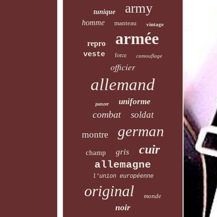
army
tunique
homme
manteau
vintage
armée
repro
veste
force
camouflage
officier
allemand
uniforme
panzer
combat
soldat
german
montre
cuir
gris
champ
allemagne
l'union européenne
original
monde
noir