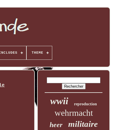
INCLUDES
THEME
le
wwii
reproduction
wehrmacht
militaire
heer