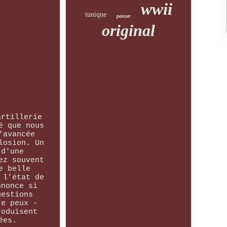
wwii
tunique
panzer
original
artillerie
é que nous
'avancée
losion. Un
 d'une
ez souvent
e belle
 l'état de
nnonce si
uestions
je peux -
roduisent
ées.