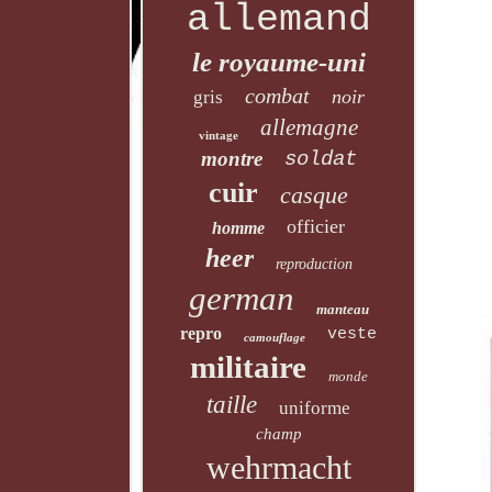
allemand
le royaume-uni
combat
noir
gris
allemagne
vintage
montre
soldat
cuir
casque
officier
homme
heer
reproduction
german
manteau
repro
veste
camouflage
militaire
monde
taille
uniforme
champ
wehrmacht