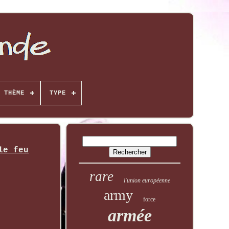
THÈME
TYPE
le feu
rare
l'union européenne
army
force
armée