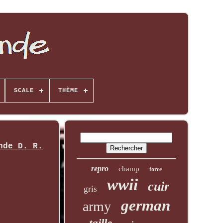
SCALE
THÈME
nde D. R.
repro
champ
force
wwii
cuir
gris
german
army