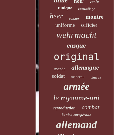
taille
noir
veste
tunique
camouflage
heer
montre
panzer
officier
uniforme
wehrmacht
casque
original
allemagne
monde
soldat
manteau
vintage
armée
le royaume-uni
combat
reproduction
l'union européenne
allemand