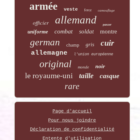
armée
veste
force
camouflage
allemand
officier
panzer
combat
soldat
montre
uniforme
german
cuir
gris
champ
allemagne
l'union européenne
original
noir
monde
le royaume-uni
taille
casque
rare
Page d'accueil
Pour nous joindre
Déclaration de confidentialité
Entente d'utilisation