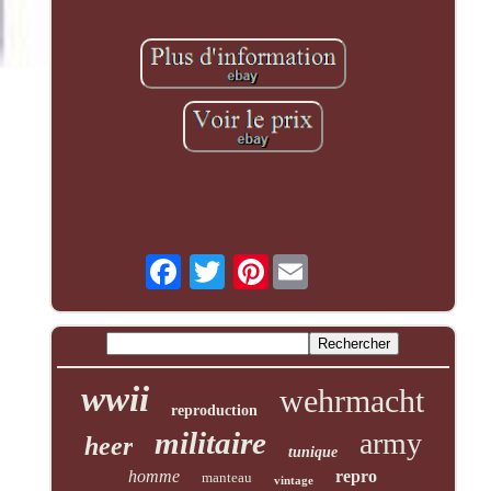
Pinterest
wwii
wehrmacht
reproduction
militaire
army
heer
tunique
homme
repro
manteau
vintage