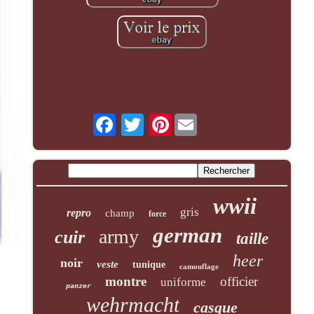
Pinterest
wwii
gris
repro
champ
force
german
army
cuir
taille
heer
noir
veste
tunique
camouflage
montre
officier
uniforme
panzer
wehrmacht
casque