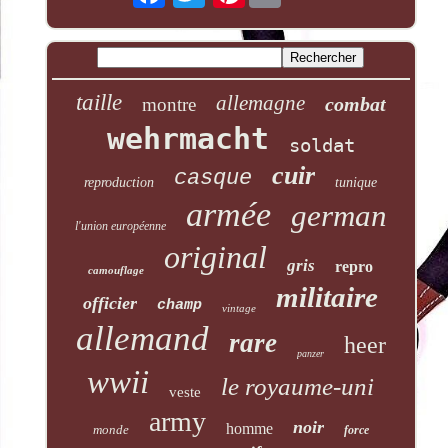
taille
allemagne
combat
montre
wehrmacht
soldat
cuir
casque
reproduction
tunique
armée
german
l'union européenne
original
gris
repro
camouflage
militaire
officier
champ
vintage
allemand
rare
heer
panzer
wwii
le royaume-uni
veste
army
noir
homme
monde
force