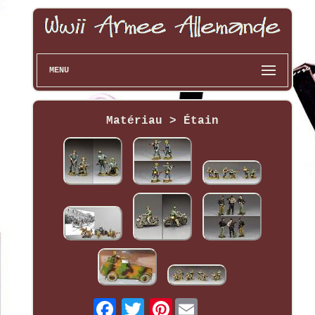
MENU
Matériau > Étain
Pinterest