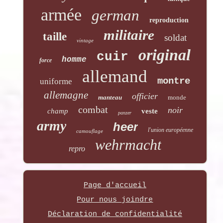
armée
german
reproduction
militaire
taille
soldat
vintage
original
cuir
homme
force
allemand
montre
uniforme
allemagne
officier
manteau
monde
combat
noir
champ
veste
panzer
army
heer
l'union européenne
camouflage
wehrmacht
repro
Page d'accueil
Pour nous joindre
Déclaration de confidentialité