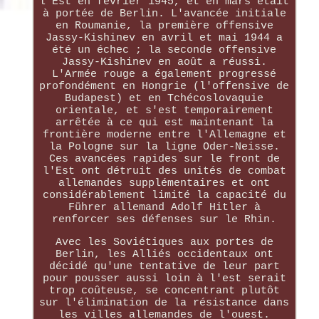
l'Est en février 1945, et en mars était
à portée de Berlin. L'avancée initiale
en Roumanie, la première offensive
Jassy-Kishinev en avril et mai 1944 a
été un échec ; la seconde offensive
Jassy-Kishinev en août a réussi.
L'Armée rouge a également progressé
profondément en Hongrie (l'offensive de
Budapest) et en Tchécoslovaquie
orientale, et s'est temporairement
arrêtée à ce qui est maintenant la
frontière moderne entre l'Allemagne et
la Pologne sur la ligne Oder-Neisse.
Ces avancées rapides sur le front de
l'Est ont détruit des unités de combat
allemandes supplémentaires et ont
considérablement limité la capacité du
Führer allemand Adolf Hitler à
renforcer ses défenses sur le Rhin.
Avec les Soviétiques aux portes de
Berlin, les Alliés occidentaux ont
décidé qu'une tentative de leur part
pour pousser aussi loin à l'est serait
trop coûteuse, se concentrant plutôt
sur l'élimination de la résistance dans
les villes allemandes de l'ouest.