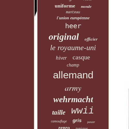
uniforme
monde
manteau
l'union européenne
heer
original
officier
le royaume-uni
casque
hiver
champ
allemand
army
wehrmacht
wwii
taille
gris
camouflage
panzer
repro
tunique