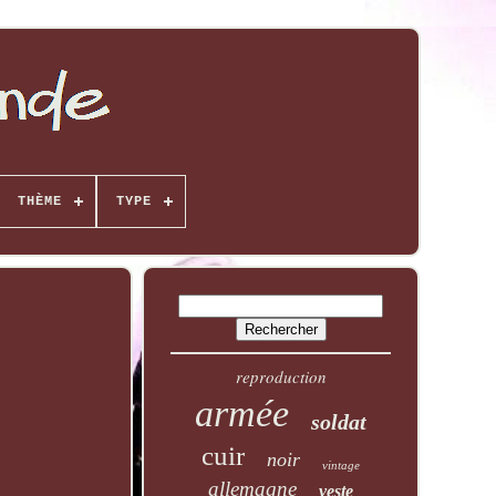
THÈME
TYPE
reproduction
armée
soldat
cuir
noir
vintage
allemagne
veste