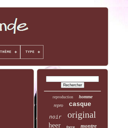
THÈME
TYPE
homme
reproduction
casque
repro
original
noir
heer
montre
force