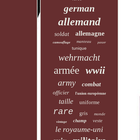
german
allemand
allemagne
soldat
manteau
camouflage
panzer
tunique
wehrmacht
armée
wwii
army
combat
officier
l'union européenne
taille
uniforme
rare
gris
monde
champ
veste
vintage
le royaume-uni