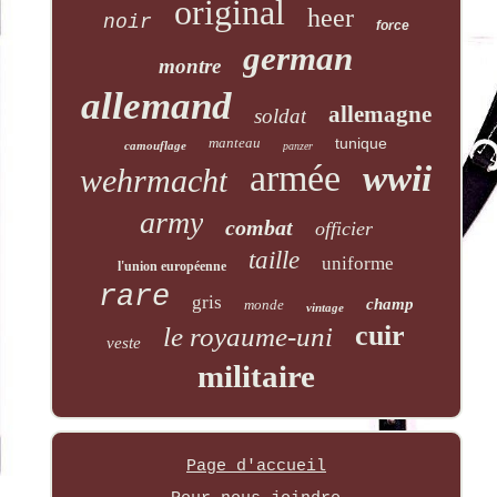
original
heer
noir
force
german
montre
allemand
allemagne
soldat
manteau
tunique
camouflage
panzer
armée
wwii
wehrmacht
army
combat
officier
taille
uniforme
l'union européenne
rare
gris
champ
monde
vintage
cuir
le royaume-uni
veste
militaire
Page d'accueil