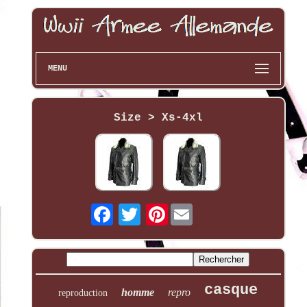
MENU
Size > Xs-4xl
Pinterest
casque
homme
repro
reproduction